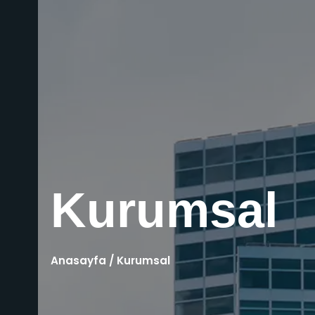
Kurumsal
Anasayfa
/
Kurumsal