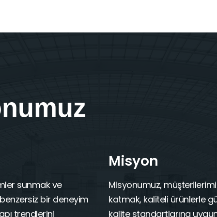
yonumuz
Misyon
ümler sunmak ve
Misyonumuz, müşterilerimiz
 benzersiz bir deneyim
katmak, kaliteli ürünlerle gü
pı trendlerini
kalite standartlarına uygu